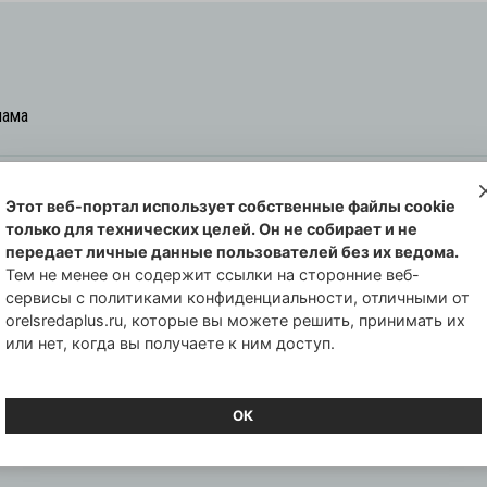
лама
Этот веб-портал использует собственные файлы cookie
овская cреда-плюс, 2021-2026
только для технических целей. Он не собирает и не
00254 от 29 октября 2013 г.
передает личные данные пользователей без их ведома.
еральной службы по надзору в сфере
Тем не менее он содержит ссылки на сторонние веб-
сервисы с политиками конфиденциальности, отличными от
совых коммуникаций по Орловской
orelsredaplus.ru, которые вы можете решить, принимать их
или нет, когда вы получаете к ним доступ.
ОК