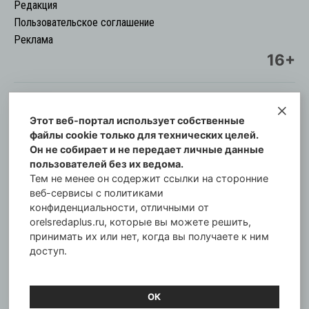
Редакция
Пользовательское соглашение
Реклама
16+
Этот веб-портал использует собственные
© Информационный городской портал
файлы cookie только для технических целей.
Орловская cреда-плюс, 2021-2026
Он не собирает и не передает личные данные
Свидетельство о регистрации СМИ: ПИ №57-
пользователей без их ведома.
00254 от 29 октября 2013 г.
Тем не менее он содержит ссылки на сторонние
Газета зарегистрирована Управлением
веб-сервисы с политиками
Федеральной службы по надзору в сфере связи,
конфиденциальности, отличными от
orelsredaplus.ru, которые вы можете решить,
информационных технологий и массовых
принимать их или нет, когда вы получаете к ним
коммуникаций по Орловской области.
доступ.
Главный редактор: Татьяна Филёва
ОК