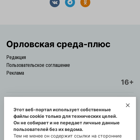
Орловская cреда-плюс
Редакция
Пользовательское соглашение
Реклама
16+
Этот веб-портал использует собственные
© Информационный городской портал
файлы cookie только для технических целей.
Орловская cреда-плюс, 2021-2026
Он не собирает и не передает личные данные
Свидетельство о регистрации СМИ: ПИ №57-
пользователей без их ведома.
00254 от 29 октября 2013 г.
Тем не менее он содержит ссылки на сторонние