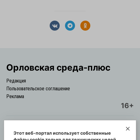
Орловская cреда-плюс
Редакция
Пользовательское соглашение
Реклама
16+
Этот веб-портал использует собственные
© Информационный городской портал
файлы cookie только для технических целей.