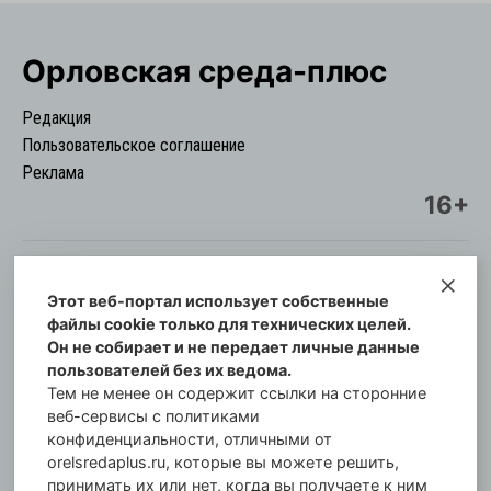
Орловская cреда-плюс
Редакция
Пользовательское соглашение
Реклама
16+
Этот веб-портал использует собственные
© Информационный городской портал
файлы cookie только для технических целей.
Орловская cреда-плюс, 2021-2026
Он не собирает и не передает личные данные
Свидетельство о регистрации СМИ: ПИ №57-
пользователей без их ведома.
00254 от 29 октября 2013 г.
Тем не менее он содержит ссылки на сторонние
Газета зарегистрирована Управлением
веб-сервисы с политиками
Федеральной службы по надзору в сфере связи,
конфиденциальности, отличными от
orelsredaplus.ru, которые вы можете решить,
информационных технологий и массовых
принимать их или нет, когда вы получаете к ним