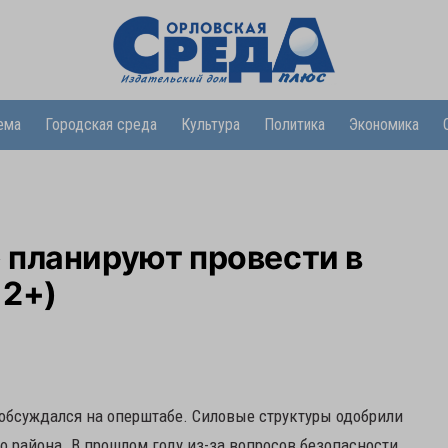
ема
Городская среда
Культура
Политика
Экономика
 планируют провести в
12+)
обсуждался на оперштабе. Силовые структуры одобрили
 района. В прошлом году из-за вопросов безопасности