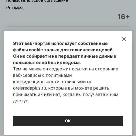
Пользовательское соглашение
Реклама
16+
Этот веб-портал использует собственные
© Информационный городской портал
файлы cookie только для технических целей.
Орловская cреда-плюс, 2021-2026
Он не собирает и не передает личные данные
Свидетельство о регистрации СМИ: ПИ №57-
пользователей без их ведома.
00254 от 29 октября 2013 г.
Тем не менее он содержит ссылки на сторонние
Газета зарегистрирована Управлением
веб-сервисы с политиками
Федеральной службы по надзору в сфере связи,
конфиденциальности, отличными от
orelsredaplus.ru, которые вы можете решить,
информационных технологий и массовых
принимать их или нет, когда вы получаете к ним
коммуникаций по Орловской области.
доступ.
Главный редактор: Татьяна Филёва
ОК