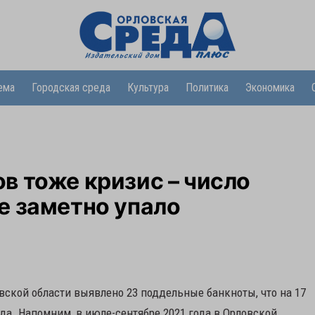
ема
Городская среда
Культура
Политика
Экономика
 тоже кризис – число
е заметно упало
ловской области выявлено 23 поддельные банкноты, что на 17
да. Напомним, в июле-сентябре 2021 года в Орловской