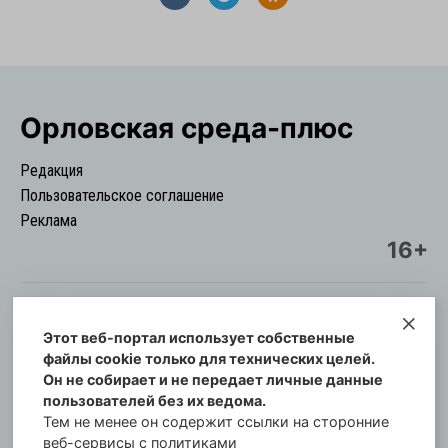
Орловская cреда-плюс
Редакция
Пользовательское соглашение
Реклама
16+
Этот веб-портал использует собственные
© Информационный городской портал
файлы cookie только для технических целей.
Орловская cреда-плюс, 2021-2026
Он не собирает и не передает личные данные
Свидетельство о регистрации СМИ: ПИ №57-
пользователей без их ведома.
00254 от 29 октября 2013 г.
Тем не менее он содержит ссылки на сторонние
Газета зарегистрирована Управлением
веб-сервисы с политиками