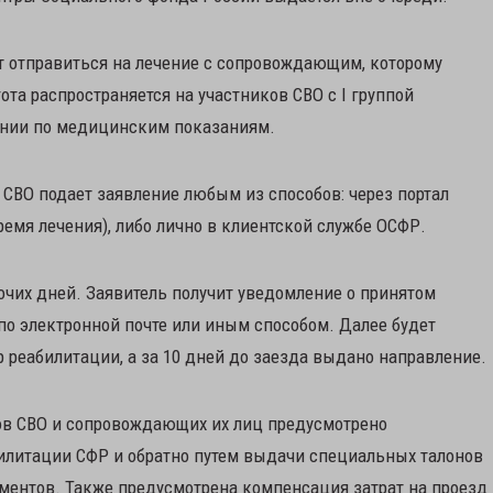
ут отправиться на лечение с сопровождающим, которому
ота распространяется на участников СВО с I группой
дении по медицинским показаниям.
 СВО подает заявление любым из способов: через портал
емя лечения), либо лично в клиентской службе ОСФР.
бочих дней. Заявитель получит уведомление о принятом
 по электронной почте или иным способом. Далее будет
р реабилитации, а за 10 дней до заезда выдано направление.
ов СВО и сопровождающих их лиц предусмотрено
илитации СФР и обратно путем выдачи специальных талонов
ментов. Также предусмотрена компенсация затрат на проезд