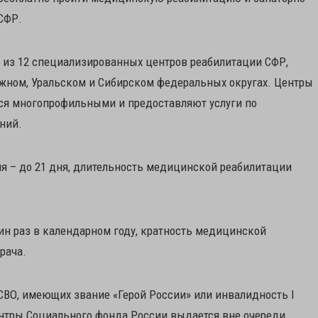
СФР.
 из 12 специализированных центров реабилитации СФР,
жном, Уральском и Сибирском федеральных округах. Центры
я многопрофильными и предоставляют услуги по
ний.
я – до 21 дня, длительность медицинской реабилитации
ин раз в календарном году, кратность медицинской
рача.
СВО, имеющих звание «Герой России» или инвалидность I
нтры Социального фонда России выдается вне очереди.