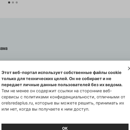
лама
Этот веб-портал использует собственные файлы cookie
овская cреда-плюс, 2021-2026
только для технических целей. Он не собирает и не
00254 от 29 октября 2013 г.
передает личные данные пользователей без их ведома.
еральной службы по надзору в сфере
Тем не менее он содержит ссылки на сторонние веб-
сервисы с политиками конфиденциальности, отличными от
совых коммуникаций по Орловской
orelsredaplus.ru, которые вы можете решить, принимать их
или нет, когда вы получаете к ним доступ.
ОК