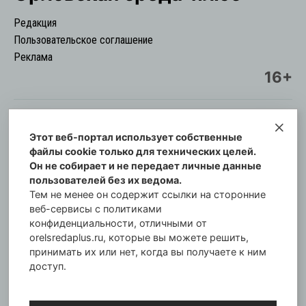
Редакция
Пользовательское соглашение
Реклама
16+
Этот веб-портал использует собственные
© Информационный городской портал
файлы cookie только для технических целей.
Орловская cреда-плюс, 2021-2026
Он не собирает и не передает личные данные
Свидетельство о регистрации СМИ: ПИ №57-
пользователей без их ведома.
00254 от 29 октября 2013 г.
Тем не менее он содержит ссылки на сторонние
Газета зарегистрирована Управлением
веб-сервисы с политиками
Федеральной службы по надзору в сфере связи,
конфиденциальности, отличными от
orelsredaplus.ru, которые вы можете решить,
информационных технологий и массовых
принимать их или нет, когда вы получаете к ним
коммуникаций по Орловской области.
доступ.
Главный редактор: Татьяна Филёва