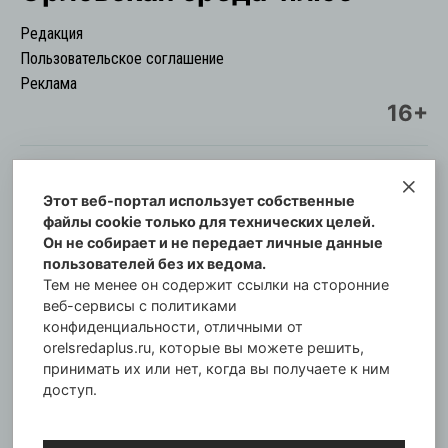
Редакция
Пользовательское соглашение
Реклама
16+
Этот веб-портал использует собственные
© Информационный городской портал
файлы cookie только для технических целей.
Орловская cреда-плюс, 2021-2026
Он не собирает и не передает личные данные
Свидетельство о регистрации СМИ: ПИ №57-
пользователей без их ведома.
00254 от 29 октября 2013 г.
Тем не менее он содержит ссылки на сторонние
Газета зарегистрирована Управлением
веб-сервисы с политиками
Федеральной службы по надзору в сфере связи,
конфиденциальности, отличными от
orelsredaplus.ru, которые вы можете решить,
информационных технологий и массовых
принимать их или нет, когда вы получаете к ним
коммуникаций по Орловской области.
доступ.
Главный редактор: Татьяна Филёва