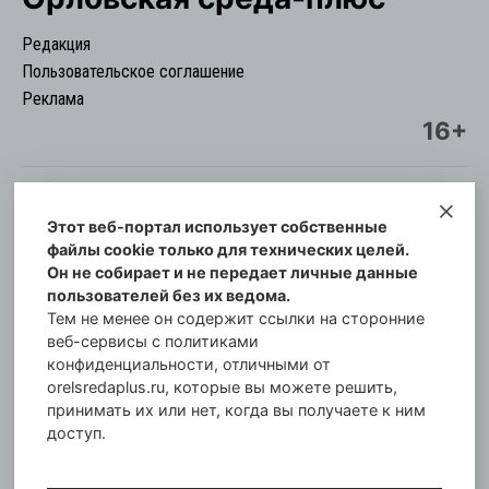
Редакция
Пользовательское соглашение
Реклама
16+
Этот веб-портал использует собственные
© Информационный городской портал
файлы cookie только для технических целей.
Орловская cреда-плюс, 2021-2026
Он не собирает и не передает личные данные
Свидетельство о регистрации СМИ: ПИ №57-
пользователей без их ведома.
00254 от 29 октября 2013 г.
Тем не менее он содержит ссылки на сторонние
Газета зарегистрирована Управлением
веб-сервисы с политиками
Федеральной службы по надзору в сфере связи,
конфиденциальности, отличными от
orelsredaplus.ru, которые вы можете решить,
информационных технологий и массовых
принимать их или нет, когда вы получаете к ним
коммуникаций по Орловской области.
доступ.
Главный редактор: Татьяна Филёва