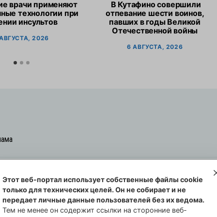
ие врачи применяют
В Кутафино совершили
ные технологии при
отпевание шести воинов,
ении инсультов
павших в годы Великой
Отечественной войны
 АВГУСТА, 2026
6 АВГУСТА, 2026
лама
Этот веб-портал использует собственные файлы cookie
овская cреда-плюс, 2021-2026
только для технических целей. Он не собирает и не
00254 от 29 октября 2013 г.
передает личные данные пользователей без их ведома.
еральной службы по надзору в сфере
Тем не менее он содержит ссылки на сторонние веб-