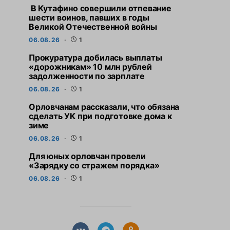
В Кутафино совершили отпевание
шести воинов, павших в годы
Великой Отечественной войны
06.08.26
1
Прокуратура добилась выплаты
«дорожникам» 10 млн рублей
задолженности по зарплате
06.08.26
1
Орловчанам рассказали, что обязана
сделать УК при подготовке дома к
зиме
06.08.26
1
Для юных орловчан провели
«Зарядку со стражем порядка»
06.08.26
1
СВЕЖИЕ НОВОСТИ
СВЕЖИЕ НО