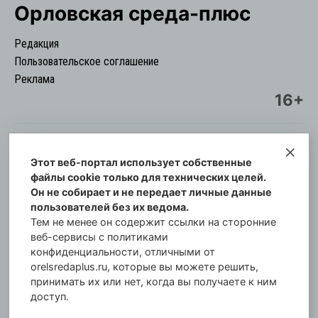
Орловская cреда-плюс
Редакция
Пользовательское соглашение
Реклама
16+
Этот веб-портал использует собственные
© Информационный городской портал
файлы cookie только для технических целей.
Орловская cреда-плюс, 2021-2026
Он не собирает и не передает личные данные
Свидетельство о регистрации СМИ: ПИ №57-
пользователей без их ведома.
00254 от 29 октября 2013 г.
Тем не менее он содержит ссылки на сторонние
Газета зарегистрирована Управлением
веб-сервисы с политиками
Федеральной службы по надзору в сфере связи,
конфиденциальности, отличными от
orelsredaplus.ru, которые вы можете решить,
информационных технологий и массовых
принимать их или нет, когда вы получаете к ним
коммуникаций по Орловской области.
доступ.
Главный редактор: Татьяна Филёва