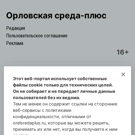
Орловская cреда-плюс
Редакция
Пользовательское соглашение
Реклама
16+
Этот веб-портал использует собственные
© Информационный городской портал
файлы cookie только для технических целей.
Орловская cреда-плюс, 2021-2026
Он не собирает и не передает личные данные
Свидетельство о регистрации СМИ: ПИ №57-
пользователей без их ведома.
00254 от 29 октября 2013 г.
Тем не менее он содержит ссылки на сторонние
Газета зарегистрирована Управлением
веб-сервисы с политиками
Федеральной службы по надзору в сфере связи,
конфиденциальности, отличными от
orelsredaplus.ru, которые вы можете решить,
информационных технологий и массовых
принимать их или нет, когда вы получаете к ним
коммуникаций по Орловской области.