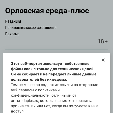
Орловская cреда-плюс
Редакция
Пользовательское соглашение
Реклама
16+
Этот веб-портал использует собственные
© Информационный городской портал
файлы cookie только для технических целей.
Орловская cреда-плюс, 2021-2026
Он не собирает и не передает личные данные
Свидетельство о регистрации СМИ: ПИ №57-
пользователей без их ведома.
00254 от 29 октября 2013 г.
Тем не менее он содержит ссылки на сторонние
Газета зарегистрирована Управлением
веб-сервисы с политиками
Федеральной службы по надзору в сфере связи,
конфиденциальности, отличными от
orelsredaplus.ru, которые вы можете решить,
информационных технологий и массовых
принимать их или нет, когда вы получаете к ним
коммуникаций по Орловской области.
доступ.