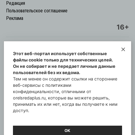
Редакция
Пользовательское соглашение
Реклама
16+
Этот веб-портал использует собственные
© Информационный городской портал
файлы cookie только для технических целей.
Орловская cреда-плюс, 2021-2026
Он не собирает и не передает личные данные
Свидетельство о регистрации СМИ: ПИ №57-
пользователей без их ведома.
00254 от 29 октября 2013 г.
Тем не менее он содержит ссылки на сторонние
Газета зарегистрирована Управлением
веб-сервисы с политиками
Федеральной службы по надзору в сфере связи,
конфиденциальности, отличными от
orelsredaplus.ru, которые вы можете решить,
информационных технологий и массовых
принимать их или нет, когда вы получаете к ним
коммуникаций по Орловской области.
доступ.
Главный редактор: Татьяна Филёва
ОК