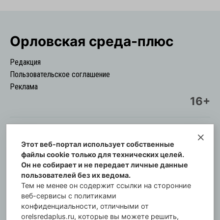
Орловская cреда-плюс
Редакция
Пользовательское соглашение
Реклама
16+
Этот веб-портал использует собственные
© Информационный городской портал
файлы cookie только для технических целей.
Орловская cреда-плюс, 2021-2026
Он не собирает и не передает личные данные
Свидетельство о регистрации СМИ: ПИ №57-
пользователей без их ведома.
00254 от 29 октября 2013 г.
Тем не менее он содержит ссылки на сторонние
Газета зарегистрирована Управлением
веб-сервисы с политиками
Федеральной службы по надзору в сфере связи,
конфиденциальности, отличными от
orelsredaplus.ru, которые вы можете решить,
информационных технологий и массовых