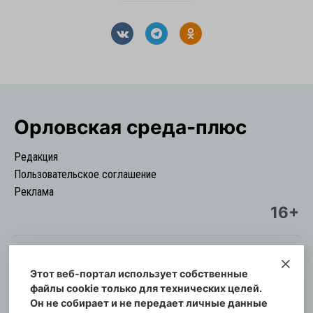
Орловская cреда-плюс
Редакция
Пользовательское соглашение
Реклама
16+
Этот веб-портал использует собственные
© Информационный городской портал
файлы cookie только для технических целей.
Орловская cреда-плюс, 2021-2026
Он не собирает и не передает личные данные
Свидетельство о регистрации СМИ: ПИ №57-