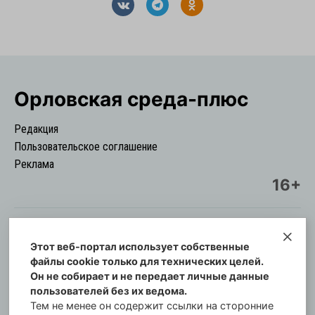
Орловская cреда-плюс
Редакция
Пользовательское соглашение
Реклама
16+
Этот веб-портал использует собственные
© Информационный городской портал
файлы cookie только для технических целей.
Орловская cреда-плюс, 2021-2026
Он не собирает и не передает личные данные
Свидетельство о регистрации СМИ: ПИ №57-
пользователей без их ведома.
00254 от 29 октября 2013 г.
Тем не менее он содержит ссылки на сторонние