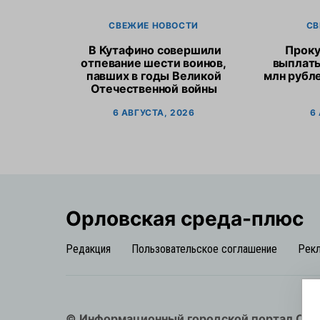
СВЕЖИЕ НОВОСТИ
СВ
В Кутафино совершили
Проку
отпевание шести воинов,
выплат
павших в годы Великой
млн рубл
Отечественной войны
6 АВГУСТА, 2026
6
Орловская cреда-плюс
Редакция
Пользовательское соглашение
Рек
© Информационный городской портал Орл