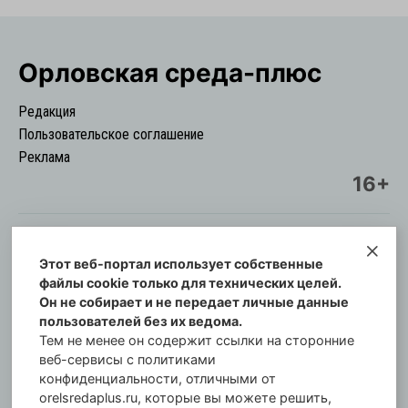
Орловская cреда-плюс
Редакция
Пользовательское соглашение
Реклама
16+
Этот веб-портал использует собственные
© Информационный городской портал
файлы cookie только для технических целей.
Орловская cреда-плюс, 2021-2026
Он не собирает и не передает личные данные
Свидетельство о регистрации СМИ: ПИ №57-
пользователей без их ведома.
00254 от 29 октября 2013 г.
Тем не менее он содержит ссылки на сторонние
Газета зарегистрирована Управлением
веб-сервисы с политиками
Федеральной службы по надзору в сфере связи,
конфиденциальности, отличными от
orelsredaplus.ru, которые вы можете решить,
информационных технологий и массовых