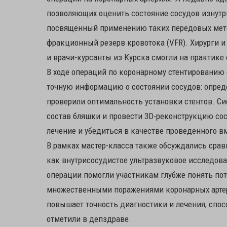
позволяющих оценить состояние сосудов изнутри.
посвященный применению таких передовых метод
фракционный резерв кровотока (VFR). Хирурги 
и врачи-курсанты из Курска смогли на практике
В ходе операций по коронарному стентированию
точную информацию о состоянии сосудов: опреде
проверили оптимальность установки стентов. Сис
состав бляшки и провести 3D-реконструкцию со
лечение и убедиться в качестве проведенного в
В рамках мастер-класса также обсуждались сра
как внутрисосудистое ультразвуковое исследова
операции помогли участникам глубже понять пот
множественными поражениями коронарных артер
повышает точность диагностики и лечения, спос
отметили в депздраве.