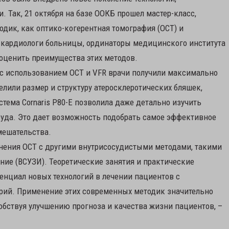
 Так, 21 октября на базе ООКБ прошел мастер-класс,
ик, как оптико-когерентная томография (ОСТ) и
и кардиологи больницы, ординаторы медицинского института
 оценить преимущества этих методов.
 с использованием ОСТ и VFR врачи получили максимально
лили размер и структуру атеросклеротических бляшек,
тема Cornaris P80-E позволила даже детально изучить
суда. Это дает возможность подобрать самое эффективное
мешательства.
внения ОСТ с другими внутрисосудистыми методами, такими
ние (ВСУЗИ). Теоретические занятия и практические
енциал новых технологий в лечении пациентов с
ий. Применение этих современных методик значительно
обствуя улучшению прогноза и качества жизни пациентов, –