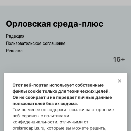
Орловская cреда-плюс
Редакция
Пользовательское соглашение
Реклама
16+
Этот веб-портал использует собственные
© Информационный городской портал
файлы cookie только для технических целей.
Орловская cреда-плюс, 2021-2026
Он не собирает и не передает личные данные
Свидетельство о регистрации СМИ: ПИ №57-
пользователей без их ведома.
00254 от 29 октября 2013 г.
Тем не менее он содержит ссылки на сторонние
Газета зарегистрирована Управлением
веб-сервисы с политиками
Федеральной службы по надзору в сфере связи,
конфиденциальности, отличными от
orelsredaplus.ru, которые вы можете решить,
информационных технологий и массовых