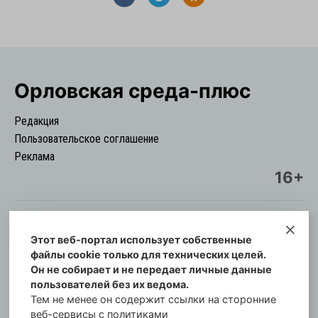
Орловская cреда-плюс
Редакция
Пользовательское соглашение
Реклама
16+
Этот веб-портал использует собственные
© Информационный городской портал
файлы cookie только для технических целей.
Орловская cреда-плюс, 2021-2026
Он не собирает и не передает личные данные
Свидетельство о регистрации СМИ: ПИ №57-
пользователей без их ведома.
00254 от 29 октября 2013 г.
Тем не менее он содержит ссылки на сторонние
Газета зарегистрирована Управлением
веб-сервисы с политиками