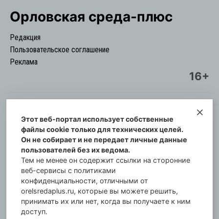
Орловская cреда-плюс
Редакция
Пользовательское соглашение
Реклама
16+
Этот веб-портал использует собственные
© Информационный городской портал
файлы cookie только для технических целей.
Орловская cреда-плюс, 2021-2026
Он не собирает и не передает личные данные
Свидетельство о регистрации СМИ: ПИ №57-
пользователей без их ведома.
00254 от 29 октября 2013 г.
Тем не менее он содержит ссылки на сторонние
Газета зарегистрирована Управлением
веб-сервисы с политиками
Федеральной службы по надзору в сфере связи,
конфиденциальности, отличными от
orelsredaplus.ru, которые вы можете решить,
информационных технологий и массовых
принимать их или нет, когда вы получаете к ним
коммуникаций по Орловской области.
доступ.
Главный редактор: Татьяна Филёва