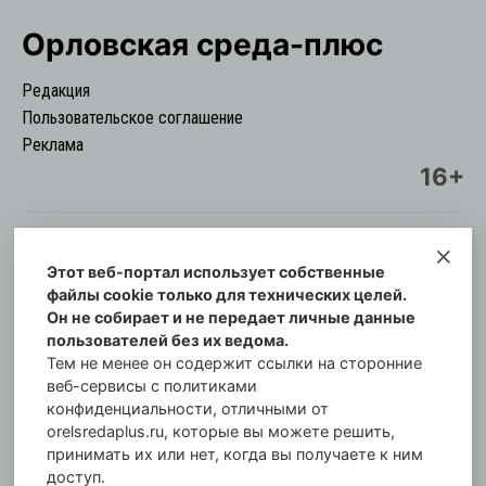
Орловская cреда-плюс
Редакция
Пользовательское соглашение
Реклама
16+
Этот веб-портал использует собственные
© Информационный городской портал
файлы cookie только для технических целей.
Орловская cреда-плюс, 2021-2026
Он не собирает и не передает личные данные
Свидетельство о регистрации СМИ: ПИ №57-
пользователей без их ведома.
00254 от 29 октября 2013 г.
Тем не менее он содержит ссылки на сторонние
Газета зарегистрирована Управлением
веб-сервисы с политиками
Федеральной службы по надзору в сфере связи,
конфиденциальности, отличными от
orelsredaplus.ru, которые вы можете решить,
информационных технологий и массовых
принимать их или нет, когда вы получаете к ним
коммуникаций по Орловской области.
доступ.
Главный редактор: Татьяна Филёва