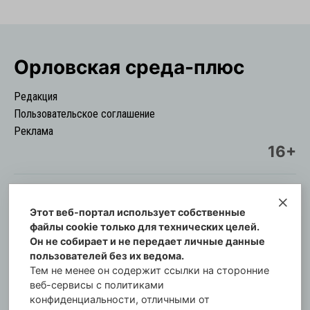
Орловская cреда-плюс
Редакция
Пользовательское соглашение
Реклама
16+
Этот веб-портал использует собственные
© Информационный городской портал
файлы cookie только для технических целей.
Орловская cреда-плюс, 2021-2026
Он не собирает и не передает личные данные
Свидетельство о регистрации СМИ: ПИ №57-
пользователей без их ведома.
00254 от 29 октября 2013 г.
Тем не менее он содержит ссылки на сторонние
Газета зарегистрирована Управлением
веб-сервисы с политиками
Федеральной службы по надзору в сфере связи,
конфиденциальности, отличными от