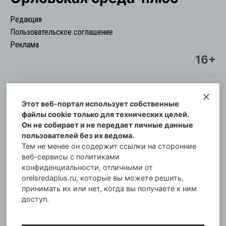
Редакция
Пользовательское соглашение
Реклама
16+
Этот веб-портал использует собственные
© Информационный городской портал
файлы cookie только для технических целей.
Орловская cреда-плюс, 2021-2026
Он не собирает и не передает личные данные
Свидетельство о регистрации СМИ: ПИ №57-
пользователей без их ведома.
00254 от 29 октября 2013 г.
Тем не менее он содержит ссылки на сторонние
Газета зарегистрирована Управлением
веб-сервисы с политиками
Федеральной службы по надзору в сфере связи,
конфиденциальности, отличными от
orelsredaplus.ru, которые вы можете решить,
информационных технологий и массовых
принимать их или нет, когда вы получаете к ним
коммуникаций по Орловской области.
доступ.
Главный редактор: Татьяна Филёва