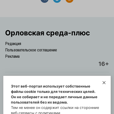
Орловская cреда-плюс
Редакция
Пользовательское соглашение
Реклама
16+
Этот веб-портал использует собственные
© Информационный городской портал
файлы cookie только для технических целей.
Орловская cреда-плюс, 2021-2026
Он не собирает и не передает личные данные
Свидетельство о регистрации СМИ: ПИ №57-
пользователей без их ведома.
00254 от 29 октября 2013 г.
Тем не менее он содержит ссылки на сторонние
Газета зарегистрирована Управлением
веб-сервисы с политиками