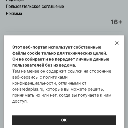
Пользовательское соглашение
Реклама
16+
Этот веб-портал использует собственные
© Информационный городской портал
файлы cookie только для технических целей.
Орловская cреда-плюс, 2021-2026
Он не собирает и не передает личные данные
Свидетельство о регистрации СМИ: ПИ №57-
пользователей без их ведома.
00254 от 29 октября 2013 г.
Тем не менее он содержит ссылки на сторонние
Газета зарегистрирована Управлением
веб-сервисы с политиками
Федеральной службы по надзору в сфере связи,
конфиденциальности, отличными от
orelsredaplus.ru, которые вы можете решить,
информационных технологий и массовых
принимать их или нет, когда вы получаете к ним
коммуникаций по Орловской области.
доступ.
Главный редактор: Татьяна Филёва
ОК