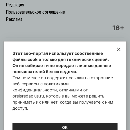
Редакция
Пользовательское соглашение
Реклама
16+
Этот веб-портал использует собственные
© Информационный городской портал
файлы cookie только для технических целей.
Орловская cреда-плюс, 2021-2026
Он не собирает и не передает личные данные
Свидетельство о регистрации СМИ: ПИ №57-
пользователей без их ведома.
00254 от 29 октября 2013 г.
Тем не менее он содержит ссылки на сторонние
Газета зарегистрирована Управлением
веб-сервисы с политиками
Федеральной службы по надзору в сфере связи,
конфиденциальности, отличными от
orelsredaplus.ru, которые вы можете решить,
информационных технологий и массовых
принимать их или нет, когда вы получаете к ним
коммуникаций по Орловской области.
доступ.
Главный редактор: Татьяна Филёва
ОК