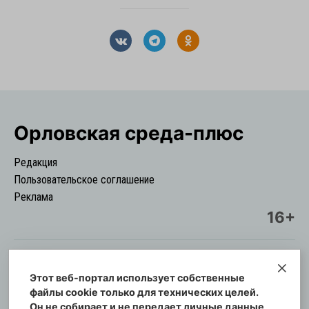
Орловская cреда-плюс
Редакция
Пользовательское соглашение
Реклама
16+
Этот веб-портал использует собственные
© Информационный городской портал
файлы cookie только для технических целей.
Орловская cреда-плюс, 2021-2026
Он не собирает и не передает личные данные