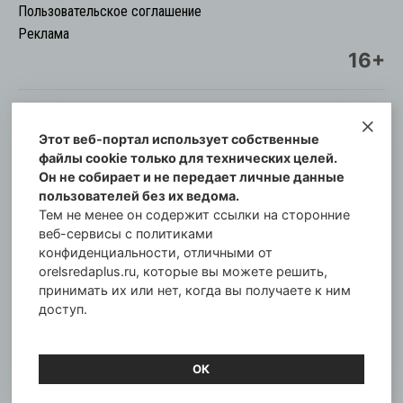
Пользовательское соглашение
Реклама
16+
Этот веб-портал использует собственные
© Информационный городской портал
файлы cookie только для технических целей.
Орловская cреда-плюс, 2021-2026
Он не собирает и не передает личные данные
Свидетельство о регистрации СМИ: ПИ №57-
пользователей без их ведома.
00254 от 29 октября 2013 г.
Тем не менее он содержит ссылки на сторонние
Газета зарегистрирована Управлением
веб-сервисы с политиками
Федеральной службы по надзору в сфере связи,
конфиденциальности, отличными от
orelsredaplus.ru, которые вы можете решить,
информационных технологий и массовых
принимать их или нет, когда вы получаете к ним
коммуникаций по Орловской области.
доступ.
Главный редактор: Татьяна Филёва
ОК