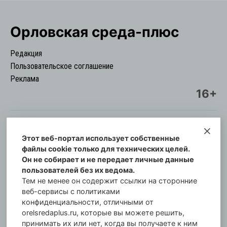
Орловская cреда-плюс
Редакция
Пользовательское соглашение
Реклама
16+
Этот веб-портал использует собственные
© Информационный городской портал
файлы cookie только для технических целей.
Орловская cреда-плюс, 2021-2026
Он не собирает и не передает личные данные
Свидетельство о регистрации СМИ: ПИ №57-
пользователей без их ведома.
00254 от 29 октября 2013 г.
Тем не менее он содержит ссылки на сторонние
Газета зарегистрирована Управлением
веб-сервисы с политиками
Федеральной службы по надзору в сфере связи,
конфиденциальности, отличными от
orelsredaplus.ru, которые вы можете решить,
информационных технологий и массовых
принимать их или нет, когда вы получаете к ним
коммуникаций по Орловской области.