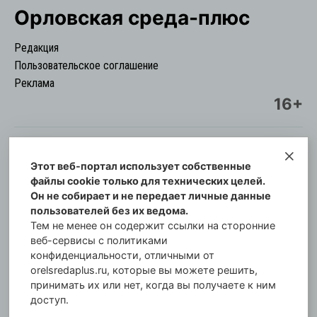
Орловская cреда-плюс
Редакция
Пользовательское соглашение
Реклама
16+
Этот веб-портал использует собственные
© Информационный городской портал
файлы cookie только для технических целей.
Орловская cреда-плюс, 2021-2026
Он не собирает и не передает личные данные
Свидетельство о регистрации СМИ: ПИ №57-
пользователей без их ведома.
00254 от 29 октября 2013 г.
Тем не менее он содержит ссылки на сторонние
Газета зарегистрирована Управлением
веб-сервисы с политиками
Федеральной службы по надзору в сфере связи,
конфиденциальности, отличными от
orelsredaplus.ru, которые вы можете решить,
информационных технологий и массовых
принимать их или нет, когда вы получаете к ним
коммуникаций по Орловской области.
доступ.
Главный редактор: Татьяна Филёва