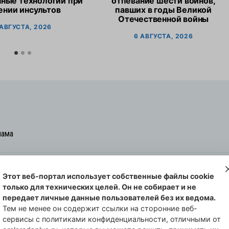
ные технологии при
отпевание шести воинов,
ении инсультов
павших в годы Великой
Отечественной войны
 АВГУСТА, 2026
6 АВГУСТА, 2026
лама
Этот веб-портал использует собственные файлы cookie
овская cреда-плюс, 2021-2026
только для технических целей. Он не собирает и не
00254 от 29 октября 2013 г.
передает личные данные пользователей без их ведома.
еральной службы по надзору в сфере
Тем не менее он содержит ссылки на сторонние веб-
сервисы с политиками конфиденциальности, отличными от
совых коммуникаций по Орловской