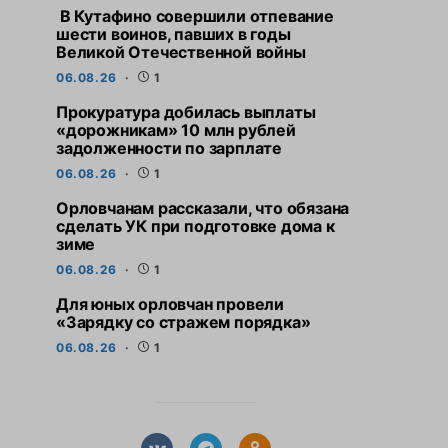
В Кутафино совершили отпевание
шести воинов, павших в годы
Великой Отечественной войны
06.08.26
1
Прокуратура добилась выплаты
«дорожникам» 10 млн рублей
задолженности по зарплате
06.08.26
1
Орловчанам рассказали, что обязана
сделать УК при подготовке дома к
зиме
06.08.26
1
Для юных орловчан провели
«Зарядку со стражем порядка»
06.08.26
1
СВЕЖИЕ НОВОСТИ
СВЕЖИЕ НО
Прокуратура добилась
Орловчанам расс