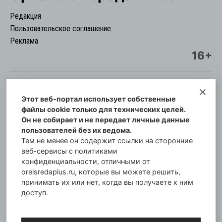
Редакция
Пользовательское соглашение
Реклама
16+
Этот веб-портал использует собственные
© Информационный городской портал
файлы cookie только для технических целей.
Орловская cреда-плюс, 2021-2026
Он не собирает и не передает личные данные
Свидетельство о регистрации СМИ: ПИ №57-
пользователей без их ведома.
00254 от 29 октября 2013 г.
Тем не менее он содержит ссылки на сторонние
Газета зарегистрирована Управлением
веб-сервисы с политиками
Федеральной службы по надзору в сфере связи,
конфиденциальности, отличными от
orelsredaplus.ru, которые вы можете решить,
информационных технологий и массовых
принимать их или нет, когда вы получаете к ним
коммуникаций по Орловской области.
доступ.
Главный редактор: Татьяна Филёва