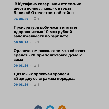
В Кутафино совершили отпевание
шести воинов, павших в годы
Великой Отечественной войны
06.08.26
1
Прокуратура добилась выплаты
«дорожникам» 10 млн рублей
задолженности по зарплате
06.08.26
1
Орловчанам рассказали, что обязана
сделать УК при подготовке дома к
СВЕЖИЕ НОВОСТИ
СВЕЖИЕ НО
зиме
Прокуратура добилась
Орловчанам расс
06.08.26
1
выплаты «дорожникам» 10
обязана сдела
Для юных орловчан провели
млн рублей задолженности по
подготовке до
«Зарядку со стражем порядка»
зарплате
6 АВГУСТА,
06.08.26
1
6 АВГУСТА, 2026