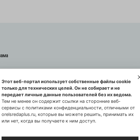
лама
Этот веб-портал использует собственные файлы cookie
овская cреда-плюс, 2021-2026
только для технических целей. Он не собирает и не
00254 от 29 октября 2013 г.
передает личные данные пользователей без их ведома.
еральной службы по надзору в сфере
Тем не менее он содержит ссылки на сторонние веб-
сервисы с политиками конфиденциальности, отличными от
совых коммуникаций по Орловской
orelsredaplus.ru, которые вы можете решить, принимать их
или нет, когда вы получаете к ним доступ.