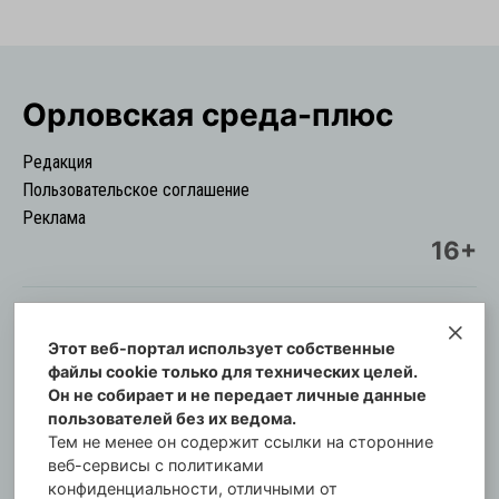
Орловская cреда-плюс
Редакция
Пользовательское соглашение
Реклама
16+
Этот веб-портал использует собственные
© Информационный городской портал
файлы cookie только для технических целей.
Орловская cреда-плюс, 2021-2026
Он не собирает и не передает личные данные
Свидетельство о регистрации СМИ: ПИ №57-
пользователей без их ведома.
00254 от 29 октября 2013 г.
Тем не менее он содержит ссылки на сторонние
Газета зарегистрирована Управлением
веб-сервисы с политиками
Федеральной службы по надзору в сфере связи,
конфиденциальности, отличными от