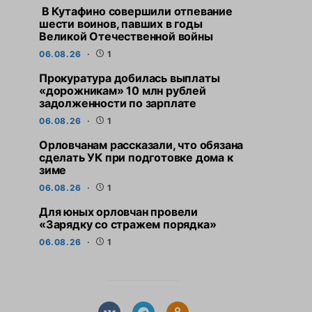
В Кутафино совершили отпевание
шести воинов, павших в годы
Великой Отечественной войны
06.08.26
1
Прокуратура добилась выплаты
«дорожникам» 10 млн рублей
задолженности по зарплате
06.08.26
1
Орловчанам рассказали, что обязана
сделать УК при подготовке дома к
зиме
06.08.26
1
Для юных орловчан провели
«Зарядку со стражем порядка»
06.08.26
1
СВЕЖИЕ НОВОСТИ
СВЕЖИЕ НО
Прокуратура добилась
Орловчанам расс
выплаты «дорожникам» 10
обязана сдела