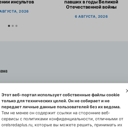
ении инсультов
павших в годы Великой
Отечественной войны
 АВГУСТА, 2026
6 АВГУСТА, 2026
лама
Этот веб-портал использует собственные файлы cookie
овская cреда-плюс, 2021-2026
только для технических целей. Он не собирает и не
00254 от 29 октября 2013 г.
передает личные данные пользователей без их ведома.
еральной службы по надзору в сфере
Тем не менее он содержит ссылки на сторонние веб-
сервисы с политиками конфиденциальности, отличными от
совых коммуникаций по Орловской
orelsredaplus.ru, которые вы можете решить, принимать их