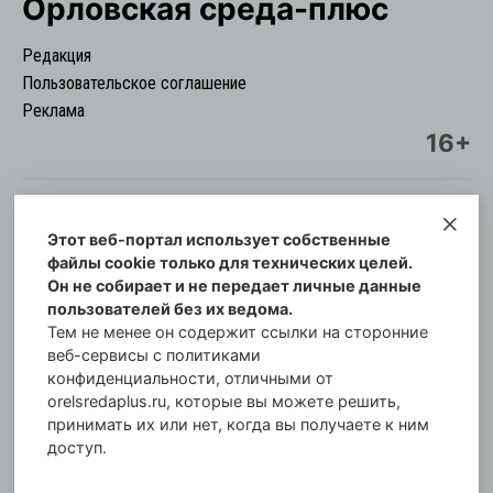
Орловская cреда-плюс
Редакция
Пользовательское соглашение
Реклама
16+
Этот веб-портал использует собственные
© Информационный городской портал
файлы cookie только для технических целей.
Орловская cреда-плюс, 2021-2026
Он не собирает и не передает личные данные
Свидетельство о регистрации СМИ: ПИ №57-
пользователей без их ведома.
00254 от 29 октября 2013 г.
Тем не менее он содержит ссылки на сторонние
Газета зарегистрирована Управлением
веб-сервисы с политиками
Федеральной службы по надзору в сфере связи,
конфиденциальности, отличными от
orelsredaplus.ru, которые вы можете решить,
информационных технологий и массовых
принимать их или нет, когда вы получаете к ним
коммуникаций по Орловской области.
доступ.
Главный редактор: Татьяна Филёва