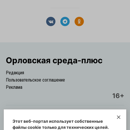
Орловская cреда-плюс
Редакция
Пользовательское соглашение
Реклама
16+
Этот веб-портал использует собственные
© Информационный городской портал
файлы cookie только для технических целей.
Орловская cреда-плюс, 2021-2026