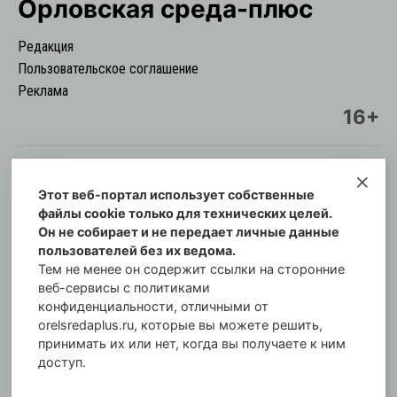
Орловская cреда-плюс
Редакция
Пользовательское соглашение
Реклама
16+
Этот веб-портал использует собственные
© Информационный городской портал
файлы cookie только для технических целей.
Орловская cреда-плюс, 2021-2026
Он не собирает и не передает личные данные
Свидетельство о регистрации СМИ: ПИ №57-
пользователей без их ведома.
00254 от 29 октября 2013 г.
Тем не менее он содержит ссылки на сторонние
Газета зарегистрирована Управлением
веб-сервисы с политиками
Федеральной службы по надзору в сфере связи,
конфиденциальности, отличными от
orelsredaplus.ru, которые вы можете решить,
информационных технологий и массовых
принимать их или нет, когда вы получаете к ним
коммуникаций по Орловской области.
доступ.
Главный редактор: Татьяна Филёва