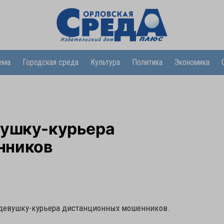
ема
Городская среда
Культура
Политика
Экономика
вушку-курьера
нников
 девушку-курьера дистанционных мошенников.