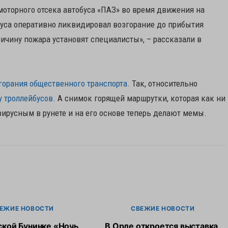
моторного отсека автобуса «ПАЗ» во время движения на
буса оперативно ликвидировал возгорание до прибытия
ичину пожара установят специалисты», – рассказали в
горания общественного транспорта
. Так, относительно
у троллейбусов
. А снимок горящей маршрутки, которая как ни
 вирусным в рунете и на его основе теперь делают мемы.
ЕЖИЕ НОВОСТИ
СВЕЖИЕ НОВОСТИ
ской Бунинке «Ночь
В Орле откроется выставка,