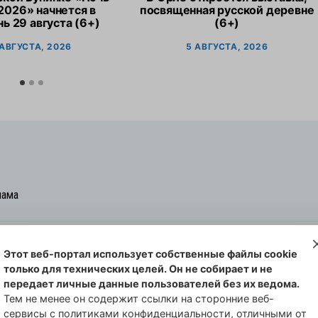
2026» начнется в
посвященная русской деревне
ь 29 августа (6+)
(6+)
 АВГУСТА, 2026
5 АВГУСТА, 2026
лама
Этот веб-портал использует собственные файлы cookie
овская cреда-плюс, 2021-2026
только для технических целей. Он не собирает и не
00254 от 29 октября 2013 г.
передает личные данные пользователей без их ведома.
еральной службы по надзору в сфере
Тем не менее он содержит ссылки на сторонние веб-
сервисы с политиками конфиденциальности, отличными от
совых коммуникаций по Орловской