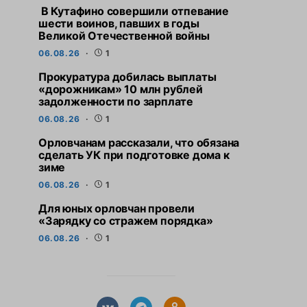
В Кутафино совершили отпевание
шести воинов, павших в годы
Великой Отечественной войны
06.08.26
1
Прокуратура добилась выплаты
«дорожникам» 10 млн рублей
задолженности по зарплате
06.08.26
1
Орловчанам рассказали, что обязана
СВЕЖИЕ НОВОСТИ
СВЕЖИЕ НО
сделать УК при подготовке дома к
Прокуратура добилась
Орловчанам расс
зиме
выплаты «дорожникам» 10
обязана сдела
06.08.26
1
млн рублей задолженности по
подготовке до
зарплате
Для юных орловчан провели
6 АВГУСТА,
«Зарядку со стражем порядка»
6 АВГУСТА, 2026
06.08.26
1