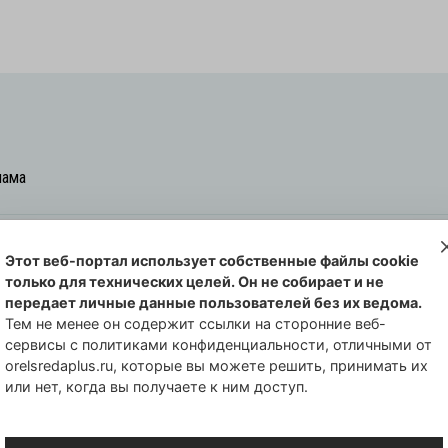
лама
Этот веб-портал использует собственные файлы cookie
овская cреда-плюс, 2021-2026
только для технических целей. Он не собирает и не
00254 от 29 октября 2013 г.
передает личные данные пользователей без их ведома.
еральной службы по надзору в сфере
Тем не менее он содержит ссылки на сторонние веб-
сервисы с политиками конфиденциальности, отличными от
совых коммуникаций по Орловской
orelsredaplus.ru, которые вы можете решить, принимать их
или нет, когда вы получаете к ним доступ.