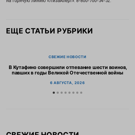
на горячую линию «ЛизаАлерт»: 8‑800‑700‑54‑52.
ЕЩЕ СТАТЬИ РУБРИКИ
СВЕЖИЕ НОВОСТИ
В Кутафино совершили отпевание шести воинов,
Пр
павших в годы Великой Отечественной войны
6 АВГУСТА, 2026
СВЕЖИЕ НОВОСТИ