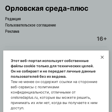
Орловская cреда-плюс
Редакция
Пользовательское соглашение
Реклама
16+
Этот веб-портал использует собственные
© Информационный городской портал
файлы cookie только для технических целей.
Орловская cреда-плюс, 2021-2026
Он не собирает и не передает личные данные
Свидетельство о регистрации СМИ: ПИ №57-
пользователей без их ведома.
00254 от 29 октября 2013 г.
Тем не менее он содержит ссылки на сторонние
Газета зарегистрирована Управлением
веб-сервисы с политиками
Федеральной службы по надзору в сфере связи,
конфиденциальности, отличными от
orelsredaplus.ru, которые вы можете решить,
информационных технологий и массовых
принимать их или нет, когда вы получаете к ним
коммуникаций по Орловской области.
доступ.
Главный редактор: Татьяна Филёва